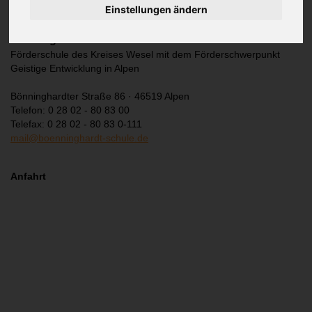
Einstellungen ändern
Adresse
Bönninghardt-Schule
Förderschule des Kreises Wesel mit dem Förderschwerpunkt
Geistige Entwicklung in Alpen
Bönninghardter Straße 86 · 46519 Alpen
Telefon: 0 28 02 - 80 83 00
Telefax: 0 28 02 - 80 83 0-111
mail@boenninghardt-schule.de
Anfahrt