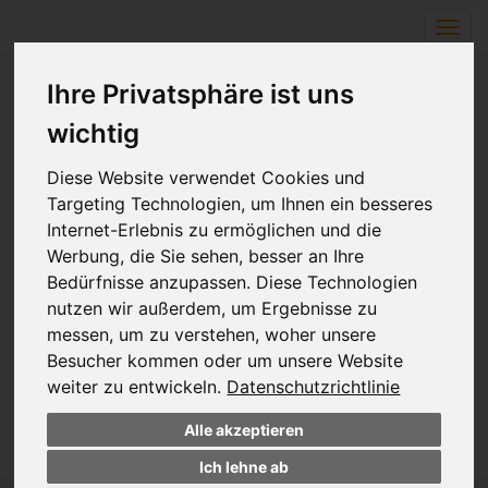
Navi
ein-
Ihre Privatsphäre ist uns
wichtig
26.01.2026
08:00 - 16:00
Diese Website verwendet Cookies und
Targeting Technologien, um Ihnen ein besseres
Internet-Erlebnis zu ermöglichen und die
Pädagogischer Tag
Werbung, die Sie sehen, besser an Ihre
Bedürfnisse anzupassen. Diese Technologien
Durch Beschluß der Schulkonferenz findet am diesem Tag
nutzen wir außerdem, um Ergebnisse zu
ein ganztägiger pädagogischer Tag statt - somit ist
messen, um zu verstehen, woher unsere
unterrichtsfrei
.
Besucher kommen oder um unsere Website
weiter zu entwickeln.
Datenschutzrichtlinie
zur Übersicht
Alle akzeptieren
Ich lehne ab