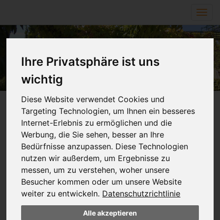
Navi
ein-
Zurück
Wei
Ihre Privatsphäre ist uns
wichtig
Diese Website verwendet Cookies und
Targeting Technologien, um Ihnen ein besseres
Herzlich Willkommen!
Internet-Erlebnis zu ermöglichen und die
Werbung, die Sie sehen, besser an Ihre
Wir freuen uns über Ihren Besuch auf unserer
Bedürfnisse anzupassen. Diese Technologien
Homepage. Gerne stellen wir Ihnen unsere Schule vor
nutzen wir außerdem, um Ergebnisse zu
und ermöglichen Ihnen Einblicke.
messen, um zu verstehen, woher unsere
Wir möchten über die Menschen, die zu diesem
Besucher kommen oder um unsere Website
Schulleben gehören, über unsere pädagogischen
weiter zu entwickeln.
Datenschutzrichtlinie
Schwerpunkte und Konzeptionen, Termine und
Veranstaltungen informieren.
Alle akzeptieren