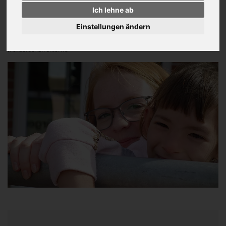
Ich lehne ab
Viel Spass beim Klicken ...!
Einstellungen ändern
Kerstin Stache
(Förderschulrektorin)