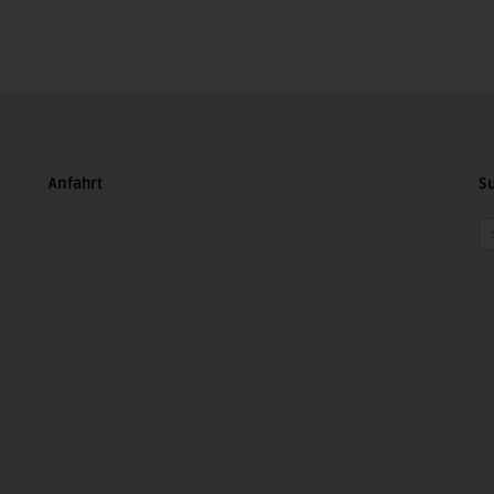
Anfahrt
S
Se