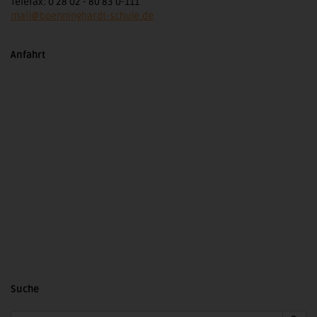
Telefax: 0 28 02 - 80 83 0-111
mail@boenninghardt-schule.de
Anfahrt
Suche
Search