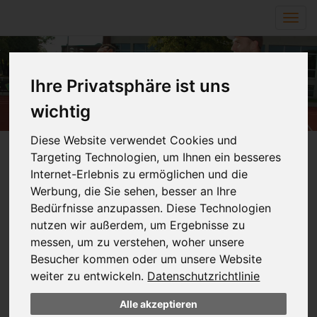
Navi
ein-
Ihre Privatsphäre ist uns
wichtig
Diese Website verwendet Cookies und
Targeting Technologien, um Ihnen ein besseres
Schulsozialarbeit
Internet-Erlebnis zu ermöglichen und die
Werbung, die Sie sehen, besser an Ihre
Ende 2014 wurde eine halbe Stelle Schulsozialarbeit an
Bedürfnisse anzupassen. Diese Technologien
der Bönninghardt-Schule installiert, seit 2018 wird diese
nutzen wir außerdem, um Ergebnisse zu
nun als Vollzeit-Stelle von Herrn Stefan Zangerle
messen, um zu verstehen, woher unsere
besetzt. Seit 2025 gibt es eine weitere halbe Stelle
Besucher kommen oder um unsere Website
Schulsozialarbeit, welche durch Frau Lisa Spiga besetzt
weiter zu entwickeln.
Datenschutzrichtlinie
wird.
Aufgrund der zunehmenden Komplexität von Erziehung
Alle akzeptieren
und Bildung ist Schulsozialarbeit ein relevanter Aspekt